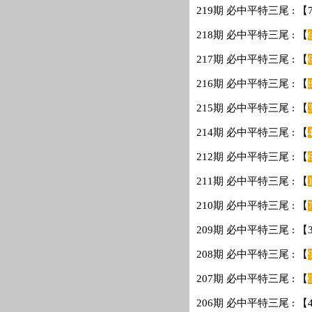
219期 必中平特三尾 : 【7
218期 必中平特三尾 : 【
217期 必中平特三尾 : 【
216期 必中平特三尾 : 【
215期 必中平特三尾 : 【
214期 必中平特三尾 : 【
212期 必中平特三尾 : 【
211期 必中平特三尾 : 【
210期 必中平特三尾 : 【
209期 必中平特三尾 : 【
208期 必中平特三尾 : 【
207期 必中平特三尾 : 【
206期 必中平特三尾 : 【4