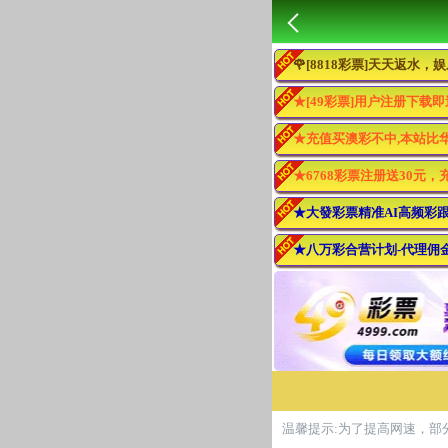
🌹[8818彩票]天天返水，
★[49彩票]用户注册下载即
★充值买澳彩不中,本站比华
★6768彩票注册送30元，
★大發彩票精准AI高频彩跟
★八万彩合营计划-代理佣金
温馨提示:为了提高网速，部