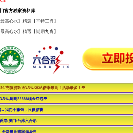
大全
澳门官方独家资料库
我發最高心水〗精選【平特三肖】
我發最高心水〗精選【期期九肖】
送50/充值提款送3.5%/本站倍率最高！活动最多！🌹
3.5%,周周38888现金红包🌹
首选→我们不赚钱，只做信誉
香港/澳门/台湾六合彩
全网最高赔率48.8倍