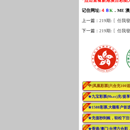
*点击查看新港澳台彩图
记住网址:
４
８
K
．ME 
上一篇：
219期: 〖任
下一篇：
219期: 〖任
🌹[凤凰彩票]六合充100
★九宝彩票(9b.cc)充/提享
★1588彩票,大额客户
★充值秒到账，轻松下注
★香港/澳门/台湾六合彩，