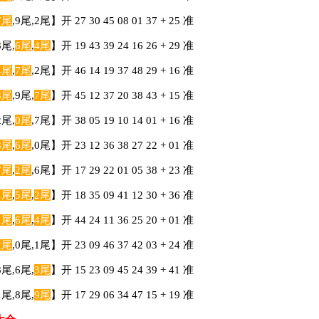
7尾
,9尾,2尾】开 27 30 45 08 01 37 + 25 准
8尾,
6尾
,
4尾
】开 19 43 39 24 16 26 + 29 准
4尾
,
7尾
,2尾】开 46 14 19 37 48 29 + 16 准
8尾
,9尾,
7尾
】开 45 12 37 20 38 43 + 15 准
2尾,
0尾
,7尾】开 38 05 19 10 14 01 + 16 准
8尾
,
6尾
,0尾】开 23 12 36 38 27 22 + 01 准
7尾
,
2尾
,6尾】开 17 29 22 01 05 38 + 23 准
1尾
,
5尾
,
2尾
】开 18 35 09 41 12 30 + 36 准
1尾
,
6尾
,
4尾
】开 44 24 11 36 25 20 + 01 准
2尾
,0尾,1尾】开 23 09 46 37 42 03 + 24 准
尾,6尾,
3尾
】开 15 23 09 45 24 39 + 41 准
尾,8尾,
9尾
】开 17 29 06 34 47 15 + 19 准