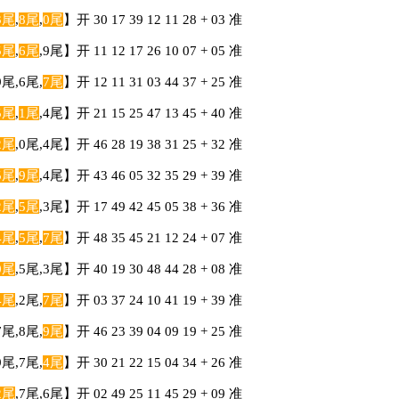
3尾
,
8尾
,
0尾
】开 30 17 39 12 11 28 + 03 准
5尾
,
6尾
,9尾】开 11 12 17 26 10 07 + 05 准
尾,6尾,
7尾
】开 12 11 31 03 44 37 + 25 准
5尾
,
1尾
,4尾】开 21 15 25 47 13 45 + 40 准
2尾
,0尾,4尾】开 46 28 19 38 31 25 + 32 准
5尾
,
9尾
,4尾】开 43 46 05 32 35 29 + 39 准
2尾
,
5尾
,3尾】开 17 49 42 45 05 38 + 36 准
4尾
,
5尾
,
7尾
】开 48 35 45 21 12 24 + 07 准
0尾
,5尾,3尾】开 40 19 30 48 44 28 + 08 准
4尾
,2尾,
7尾
】开 03 37 24 10 41 19 + 39 准
尾,8尾,
9尾
】开 46 23 39 04 09 19 + 25 准
尾,7尾,
4尾
】开 30 21 22 15 04 34 + 26 准
2尾
,7尾,6尾】开 02 49 25 11 45 29 + 09 准