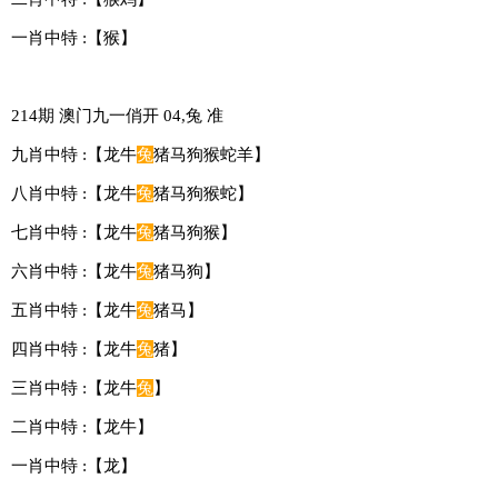
一肖中特 :【猴】
214期 澳门九一俏开 04,兔 准
九肖中特 :【龙牛
兔
猪马狗猴蛇羊】
八肖中特 :【龙牛
兔
猪马狗猴蛇】
七肖中特 :【龙牛
兔
猪马狗猴】
六肖中特 :【龙牛
兔
猪马狗】
五肖中特 :【龙牛
兔
猪马】
四肖中特 :【龙牛
兔
猪】
三肖中特 :【龙牛
兔
】
二肖中特 :【龙牛】
一肖中特 :【龙】