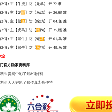
2俏 : 主【牛虎】防【龙羊】 开 ?? 准
2俏 : 主【龙
蛇
】防【马鸡】 开 26,蛇 准
2俏 : 主【鼠
兔
】防【蛇鸡】 开 04,兔 准
防2俏 : 主【虎马】防【
猴
狗】 开 35,猴 准
防2俏 : 主【鼠牛】防【蛇
马
】 开 01,马 准
防2俏 : 主【鼠牛】防【
马
狗】 开 49,马 准
大全
澳门官方独家资料库
总来料※贵宾中彩了知8俏好料
总来料※天天好彩了知传真①肖仲特