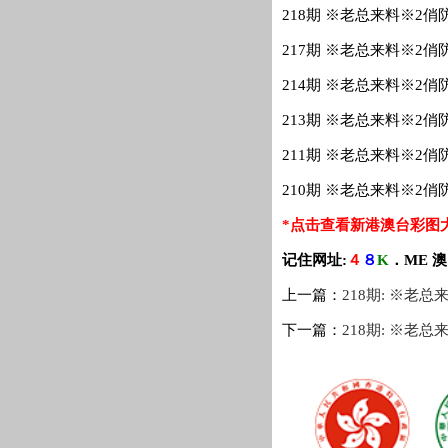
218期 ※老总来料※2俏防
217期 ※老总来料※2俏防
214期 ※老总来料※2俏防
213期 ※老总来料※2俏
211期 ※老总来料※2俏
210期 ※老总来料※2俏
*点击查看新港澳台彩图
记住网址:
４
８
K
．ME 
上一篇：
218期: ※老
下一篇：
218期: ※老