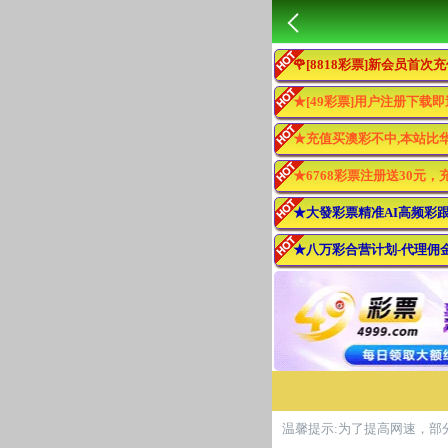
🌹[8818彩票]新会员首次
★[49彩票]用户注册下载即
★充值买澳彩不中,本站比华
★6768彩票注册送30元，
★大發彩票精准AI高频彩跟
★八万彩合营计划-代理佣金
温馨提示:为了提高网速，部