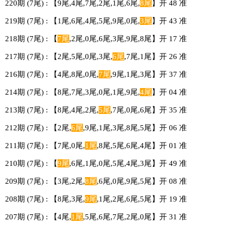
220期 (7尾) : 【9尾,4尾,7尾,2尾,1尾,6尾,
8尾
】开 48 准
219期 (7尾) : 【1尾,6尾,4尾,5尾,9尾,0尾,
3尾
】开 43 准
218期 (7尾) : 【
7尾
,2尾,0尾,6尾,3尾,9尾,8尾】开 17 准
217期 (7尾) : 【2尾,5尾,0尾,3尾,
6尾
,7尾,1尾】开 26 准
216期 (7尾) : 【4尾,8尾,0尾,
7尾
,9尾,1尾,3尾】开 37 准
214期 (7尾) : 【8尾,7尾,3尾,0尾,1尾,9尾,
4尾
】开 04 准
213期 (7尾) : 【8尾,4尾,2尾,
5尾
,7尾,0尾,6尾】开 35 准
212期 (7尾) : 【2尾,
6尾
,9尾,1尾,3尾,8尾,5尾】开 06 准
211期 (7尾) : 【7尾,0尾,
1尾
,8尾,5尾,6尾,4尾】开 01 准
210期 (7尾) : 【
9尾
,6尾,1尾,0尾,5尾,4尾,3尾】开 49 准
209期 (7尾) : 【3尾,2尾,
8尾
,6尾,0尾,9尾,5尾】开 08 准
208期 (7尾) : 【8尾,3尾,
9尾
,1尾,2尾,6尾,5尾】开 19 准
207期 (7尾) : 【4尾,
1尾
,5尾,6尾,7尾,2尾,0尾】开 31 准