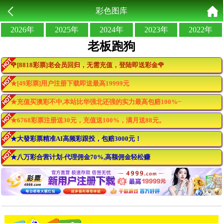
彩色图库
2026年
2025年
2024年
2023年
2022年
老板跑狗
🌹[8818彩票]老会员回归，无需充值，登陆即送彩金🌹
★[49彩票]用户注册下载即送最高19999元
★充值买澳彩不中,本站比华强北还强的实力最高包赔100%~
★6768彩票注册送30元，充值送100%，满月送88元。
★大發彩票精准AI高频彩跟投，包赔3000元！
★八万彩合营计划-代理佣金70%,高额佣金轻松赚