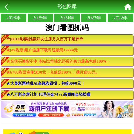
彩色图库
2026年
2025年
2024年
2023年
2022年
澳门看图抓码
🌹[8818彩票]推荐好友注册月入百万不是梦🌹
★[49彩票]用户注册下载即送最高19999元
★充值买澳彩不中,本站比华强北还强的实力最高包赔100%~
★6768彩票注册送30元，充值送100%，满月送88元。
★大發彩票精准AI高频彩跟投，包赔3000元！
★八万彩合营计划-代理佣金70%,高额佣金轻松赚