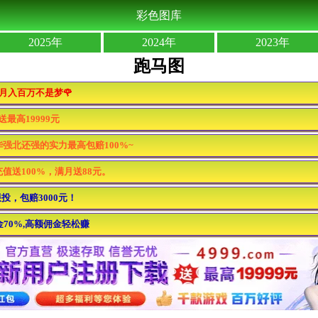
彩色图库
2025年
2024年
2023年
跑马图
册月入百万不是梦🌹
送最高19999元
强北还强的实力最高包赔100%~
充值送100%，满月送88元。
投，包赔3000元！
70%,高额佣金轻松赚