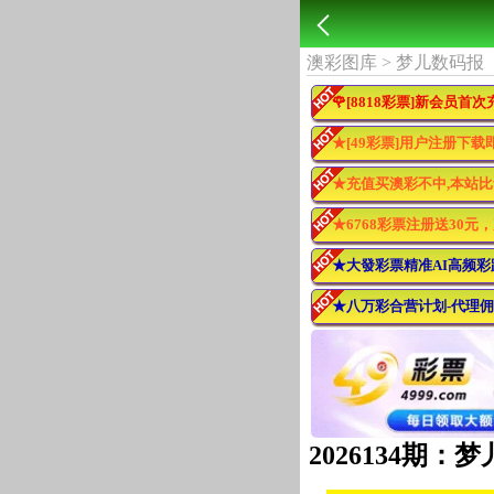
澳彩图库
>
梦儿数码报
🌹[8818彩票]新会员首
★[49彩票]用户注册下载即
★充值买澳彩不中,本站比
★6768彩票注册送30元
★大發彩票精准AI高频彩
★八万彩合营计划-代理佣
2026134期：