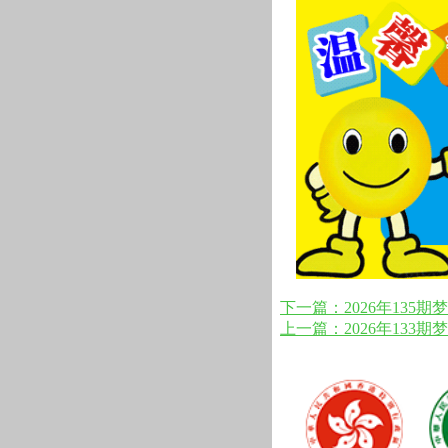
下一篇：2026年135期
上一篇：2026年133期