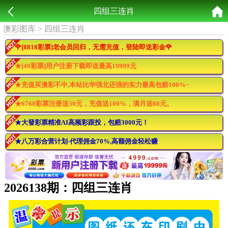
四组三连肖
澳彩图库
>
四组三连肖
🌹[8818彩票]老会员回归，无需充值，登陆即送彩金🌹
★[49彩票]用户注册下载即送最高19999元
★充值买澳彩不中,本站比华强北还强的实力最高包赔100%~
★6768彩票注册送30元，充值送100%，满月送88元。
★大發彩票精准AI高频彩跟投，包赔3000元！
★八万彩合营计划-代理佣金70%,高额佣金轻松赚
2026138期：四组三连肖