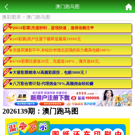
澳门跑马图
澳彩图库
>
澳门跑马图
🌹[8818彩票]充值秒到，提现快速，值得信赖注🌹
★[49彩票]用户注册下载即送最高19999元
★充值买澳彩不中,本站比华强北还强的实力最高包赔100%~
★6768彩票注册送30元，充值送100%，满月送88元。
★大發彩票精准AI高频彩跟投，包赔3000元！
★八万彩合营计划-代理佣金70%,高额佣金轻松赚
2026139期：澳门跑马图