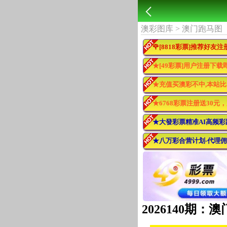
澳彩图库
>
澳门跑马图
🌹[8818彩票]推荐好友
★[49彩票]用户注册下载即
★充值买澳彩不中,本站比
★6768彩票注册送30元
★大發彩票精准AI高频彩
★八万彩合营计划-代理佣
2026140期：