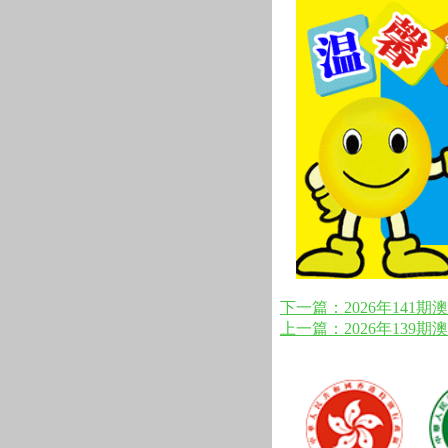
下一篇：2026年141期
上一篇：2026年139期