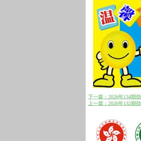
下一篇：2026年134期
上一篇：2026年132期