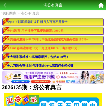
济公有真言
澳彩图库
>
济公有真言
🌹[8818彩票]推荐好友注册月入百万不是梦🌹
★[49彩票]用户注册下载即送最高19999元
★充值买澳彩不中,本站比华强北还强的实力最高包赔100%~
★6768彩票注册送30元，充值送100%，满月送88元。
★大發彩票精准AI高频彩跟投，包赔3000元！
★八万彩合营计划-代理佣金70%,高额佣金轻松赚
2026135期：济公有真言