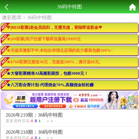
36码中特图
澳彩图库
> 36码中特图
🌹[8818彩票]老会员回归，无需充值，登陆即送彩金🌹
★[49彩票]用户注册下载即送最高19999元
★充值买澳彩不中,本站比华强北还强的实力最高包赔100%~
★6768彩票注册送30元，充值送100%，满月送88元。
★大發彩票精准AI高频彩跟投，包赔3000元！
★八万彩合营计划-代理佣金70%,高额佣金轻松赚
2026年219期：36码中特图
更多资料尽在
４
８
ｋ
．ｕｋ
2026年218期：36码中特图
更多资料尽在
４
８
ｋ
．ｕｋ