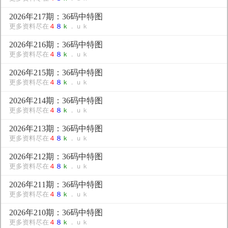
2026年217期：36码中特图
更多资料尽在
４
８
ｋ
．ｕｋ
2026年216期：36码中特图
更多资料尽在
４
８
ｋ
．ｕｋ
2026年215期：36码中特图
更多资料尽在
４
８
ｋ
．ｕｋ
2026年214期：36码中特图
更多资料尽在
４
８
ｋ
．ｕｋ
2026年213期：36码中特图
更多资料尽在
４
８
ｋ
．ｕｋ
2026年212期：36码中特图
更多资料尽在
４
８
ｋ
．ｕｋ
2026年211期：36码中特图
更多资料尽在
４
８
ｋ
．ｕｋ
2026年210期：36码中特图
更多资料尽在
４
８
ｋ
．ｕｋ