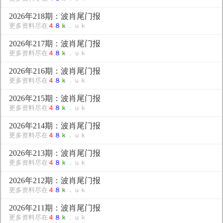
2026年218期：波肖尾门报
更多资料尽在
４
８
ｋ
．ｕｋ
2026年217期：波肖尾门报
更多资料尽在
４
８
ｋ
．ｕｋ
2026年216期：波肖尾门报
更多资料尽在
４
８
ｋ
．ｕｋ
2026年215期：波肖尾门报
更多资料尽在
４
８
ｋ
．ｕｋ
2026年214期：波肖尾门报
更多资料尽在
４
８
ｋ
．ｕｋ
2026年213期：波肖尾门报
更多资料尽在
４
８
ｋ
．ｕｋ
2026年212期：波肖尾门报
更多资料尽在
４
８
ｋ
．ｕｋ
2026年211期：波肖尾门报
更多资料尽在
４
８
ｋ
．ｕｋ