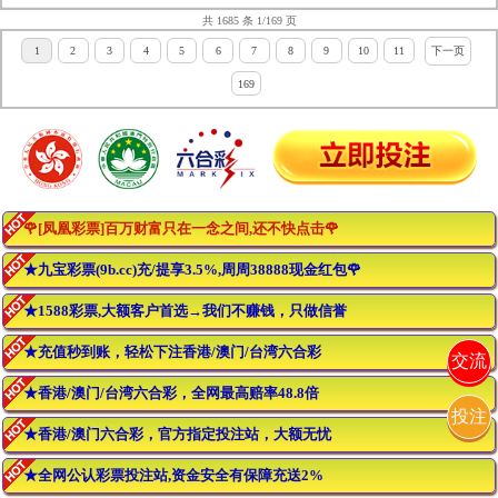
共 1685 条 1/169 页
1
2
3
4
5
6
7
8
9
10
11
下一页
169
🌹[凤凰彩票]百万财富只在一念之间,还不快点击🌹
★九宝彩票(9b.cc)充/提享3.5%,周周38888现金红包🌹
★1588彩票,大额客户首选→我们不赚钱，只做信誉
★充值秒到账，轻松下注香港/澳门/台湾六合彩
交流
★香港/澳门/台湾六合彩，全网最高赔率48.8倍
投注
★香港/澳门六合彩，官方指定投注站，大额无忧
★全网公认彩票投注站,资金安全有保障充送2%