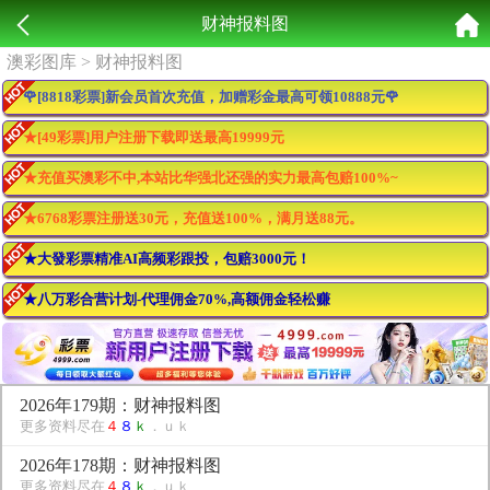
财神报料图
澳彩图库
> 财神报料图
🌹[8818彩票]新会员首次充值，加赠彩金最高可领10888元🌹
★[49彩票]用户注册下载即送最高19999元
★充值买澳彩不中,本站比华强北还强的实力最高包赔100%~
★6768彩票注册送30元，充值送100%，满月送88元。
★大發彩票精准AI高频彩跟投，包赔3000元！
★八万彩合营计划-代理佣金70%,高额佣金轻松赚
2026年179期：财神报料图
更多资料尽在
４
８
ｋ
．ｕｋ
2026年178期：财神报料图
更多资料尽在
４
８
ｋ
．ｕｋ