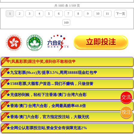
共 1685 条 1/169 页
1
2
3
4
5
6
7
8
9
10
11
下一页
169
🌹[凤凰彩票]跟注中奖,准到你不敢相信🌹
★九宝彩票(9b.cc)充/提享3.5%,周周38888现金红包🌹
★1588彩票,大额客户首选→我们不赚钱，只做信誉
★充值秒到账，轻松下注香港/澳门/台湾六合彩
交流
★香港/澳门/台湾六合彩，全网最高赔率48.8倍
投注
★香港/澳门六合彩，官方指定投注站，大额无忧
★全网公认彩票投注站,资金安全有保障充送2%