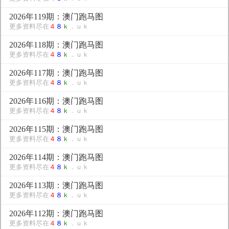
2026年119期：澳门跑马图
更多资料尽在
４
８
ｋ
．ｕｋ
2026年118期：澳门跑马图
更多资料尽在
４
８
ｋ
．ｕｋ
2026年117期：澳门跑马图
更多资料尽在
４
８
ｋ
．ｕｋ
2026年116期：澳门跑马图
更多资料尽在
４
８
ｋ
．ｕｋ
2026年115期：澳门跑马图
更多资料尽在
４
８
ｋ
．ｕｋ
2026年114期：澳门跑马图
更多资料尽在
４
８
ｋ
．ｕｋ
2026年113期：澳门跑马图
更多资料尽在
４
８
ｋ
．ｕｋ
2026年112期：澳门跑马图
更多资料尽在
４
８
ｋ
．ｕｋ