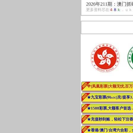
2026年211期：澳门
更多资料尽在
４
８
ｋ
．ｕｋ
🌹[凤凰彩票]大额无忧,百
★九宝彩票(9b.cc)充/提享3
★1588彩票,大额客户首
★充值秒到账，轻松下注香
★香港/澳门/台湾六合彩，