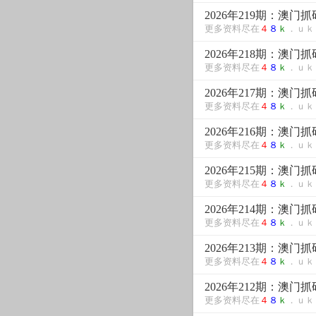
2026年219期：澳门
更多资料尽在
４
８
ｋ
．ｕｋ
2026年218期：澳门
更多资料尽在
４
８
ｋ
．ｕｋ
2026年217期：澳门
更多资料尽在
４
８
ｋ
．ｕｋ
2026年216期：澳门
更多资料尽在
４
８
ｋ
．ｕｋ
2026年215期：澳门
更多资料尽在
４
８
ｋ
．ｕｋ
2026年214期：澳门
更多资料尽在
４
８
ｋ
．ｕｋ
2026年213期：澳门
更多资料尽在
４
８
ｋ
．ｕｋ
2026年212期：澳门
更多资料尽在
４
８
ｋ
．ｕｋ