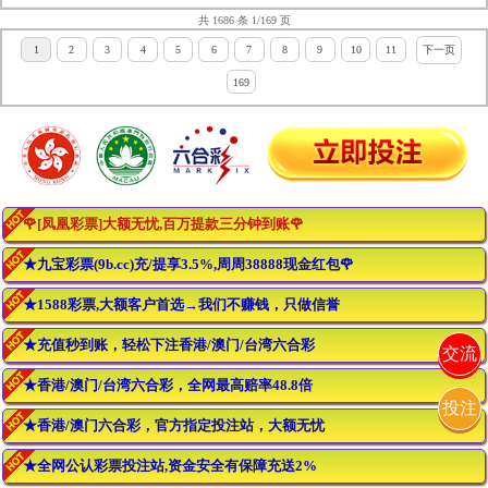
共 1686 条 1/169 页
1
2
3
4
5
6
7
8
9
10
11
下一页
169
🌹[凤凰彩票]大额无忧,百万提款三分钟到账🌹
★九宝彩票(9b.cc)充/提享3.5%,周周38888现金红包🌹
★1588彩票,大额客户首选→我们不赚钱，只做信誉
★充值秒到账，轻松下注香港/澳门/台湾六合彩
交流
★香港/澳门/台湾六合彩，全网最高赔率48.8倍
投注
★香港/澳门六合彩，官方指定投注站，大额无忧
★全网公认彩票投注站,资金安全有保障充送2%