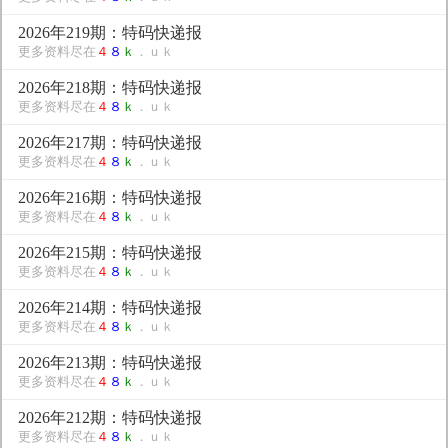
2026年219期：特码快递报
更多资料尽在
４
８
ｋ
．ｕｋ
2026年218期：特码快递报
更多资料尽在
４
８
ｋ
．ｕｋ
2026年217期：特码快递报
更多资料尽在
４
８
ｋ
．ｕｋ
2026年216期：特码快递报
更多资料尽在
４
８
ｋ
．ｕｋ
2026年215期：特码快递报
更多资料尽在
４
８
ｋ
．ｕｋ
2026年214期：特码快递报
更多资料尽在
４
８
ｋ
．ｕｋ
2026年213期：特码快递报
更多资料尽在
４
８
ｋ
．ｕｋ
2026年212期：特码快递报
更多资料尽在
４
８
ｋ
．ｕｋ