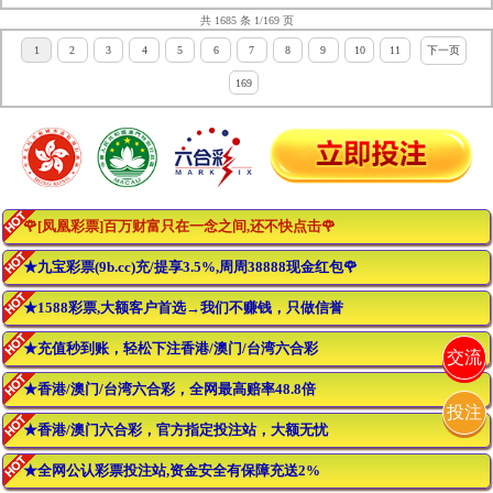
共 1685 条 1/169 页
1
2
3
4
5
6
7
8
9
10
11
下一页
169
🌹[凤凰彩票]百万财富只在一念之间,还不快点击🌹
★九宝彩票(9b.cc)充/提享3.5%,周周38888现金红包🌹
★1588彩票,大额客户首选→我们不赚钱，只做信誉
★充值秒到账，轻松下注香港/澳门/台湾六合彩
交流
★香港/澳门/台湾六合彩，全网最高赔率48.8倍
投注
★香港/澳门六合彩，官方指定投注站，大额无忧
★全网公认彩票投注站,资金安全有保障充送2%