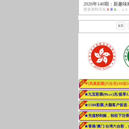
2026年140期：新趣
更多资料尽在
４
８
ｋ
．ｕｋ
首页
🌹[凤凰彩票]六合充100送
★九宝彩票(9b.cc)充/提享3
★1588彩票,大额客户首
★充值秒到账，轻松下注香
★香港/澳门/台湾六合彩，