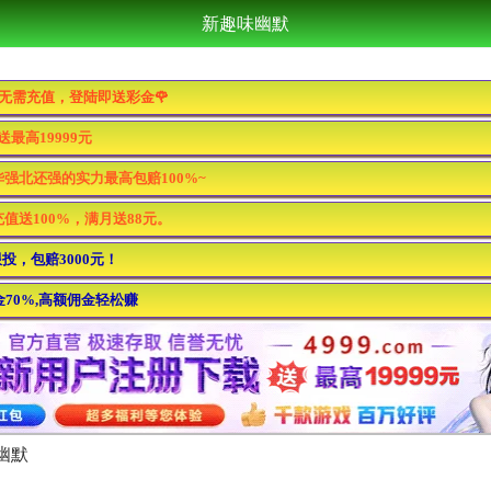
新趣味幽默
归，无需充值，登陆即送彩金🌹
送最高19999元
强北还强的实力最高包赔100%~
充值送100%，满月送88元。
投，包赔3000元！
70%,高额佣金轻松赚
味幽默