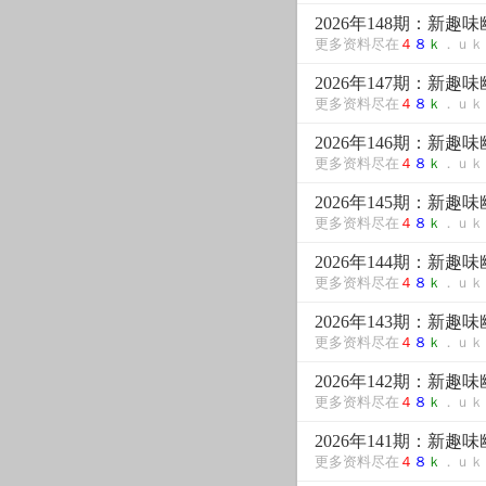
2026年148期：新趣
更多资料尽在
４
８
ｋ
．ｕｋ
2026年147期：新趣
更多资料尽在
４
８
ｋ
．ｕｋ
2026年146期：新趣
更多资料尽在
４
８
ｋ
．ｕｋ
2026年145期：新趣
更多资料尽在
４
８
ｋ
．ｕｋ
2026年144期：新趣
更多资料尽在
４
８
ｋ
．ｕｋ
2026年143期：新趣
更多资料尽在
４
８
ｋ
．ｕｋ
2026年142期：新趣
更多资料尽在
４
８
ｋ
．ｕｋ
2026年141期：新趣
更多资料尽在
４
８
ｋ
．ｕｋ