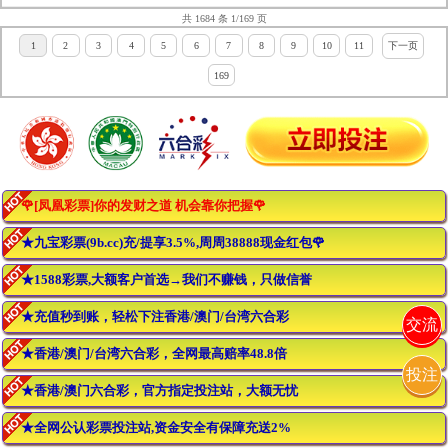
共 1684 条 1/169 页
1
2
3
4
5
6
7
8
9
10
11
下一页
169
🌹[凤凰彩票]你的发财之道 机会靠你把握🌹
★九宝彩票(9b.cc)充/提享3.5%,周周38888现金红包🌹
★1588彩票,大额客户首选→我们不赚钱，只做信誉
★充值秒到账，轻松下注香港/澳门/台湾六合彩
交流
★香港/澳门/台湾六合彩，全网最高赔率48.8倍
投注
★香港/澳门六合彩，官方指定投注站，大额无忧
★全网公认彩票投注站,资金安全有保障充送2%