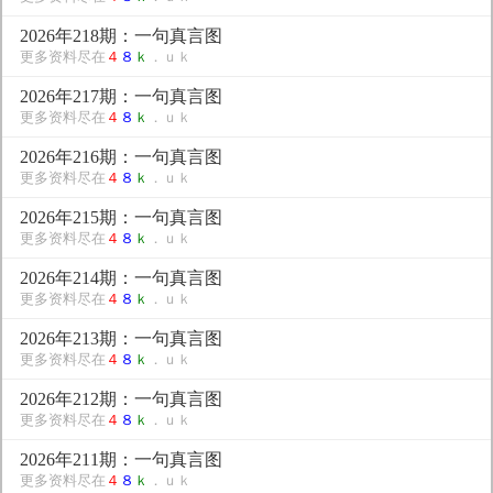
2026年218期：一句真言图
更多资料尽在
４
８
ｋ
．ｕｋ
2026年217期：一句真言图
更多资料尽在
４
８
ｋ
．ｕｋ
2026年216期：一句真言图
更多资料尽在
４
８
ｋ
．ｕｋ
2026年215期：一句真言图
更多资料尽在
４
８
ｋ
．ｕｋ
2026年214期：一句真言图
更多资料尽在
４
８
ｋ
．ｕｋ
2026年213期：一句真言图
更多资料尽在
４
８
ｋ
．ｕｋ
2026年212期：一句真言图
更多资料尽在
４
８
ｋ
．ｕｋ
2026年211期：一句真言图
更多资料尽在
４
８
ｋ
．ｕｋ