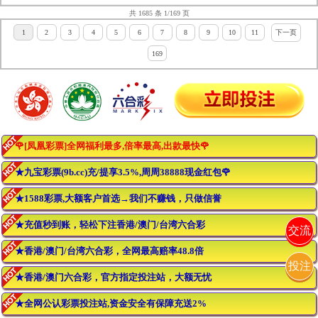
共 1685 条 1/169 页
1
2
3
4
5
6
7
8
9
10
11
下一页
169
🌹[凤凰彩票]全网福利最多,倍率最高,出款最快🌹
★九宝彩票(9b.cc)充/提享3.5%,周周38888现金红包🌹
★1588彩票,大额客户首选→我们不赚钱，只做信誉
★充值秒到账，轻松下注香港/澳门/台湾六合彩
交流
★香港/澳门/台湾六合彩，全网最高赔率48.8倍
投注
★香港/澳门六合彩，官方指定投注站，大额无忧
★全网公认彩票投注站,资金安全有保障充送2%