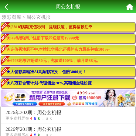
周公玄机报
澳彩图库
> 周公玄机报
🌹[8818彩票]充值秒到，提现快速，值得信赖注🌹
★[49彩票]用户注册下载即送最高19999元
★充值买澳彩不中,本站比华强北还强的实力最高包赔100%~
★6768彩票注册送30元，充值送100%，满月送88元。
★大發彩票精准AI高频彩跟投，包赔3000元！
★八万彩合营计划-代理佣金70%,高额佣金轻松赚
2026年202期：周公玄机报
更多资料尽在
４
８
ｋ
．ｕｋ
2026年201期：周公玄机报
更多资料尽在
４
８
ｋ
．ｕｋ