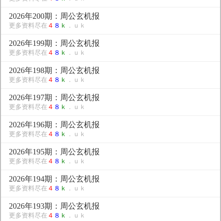
2026年200期：周公玄机报
更多资料尽在
４
８
ｋ
．ｕｋ
2026年199期：周公玄机报
更多资料尽在
４
８
ｋ
．ｕｋ
2026年198期：周公玄机报
更多资料尽在
４
８
ｋ
．ｕｋ
2026年197期：周公玄机报
更多资料尽在
４
８
ｋ
．ｕｋ
2026年196期：周公玄机报
更多资料尽在
４
８
ｋ
．ｕｋ
2026年195期：周公玄机报
更多资料尽在
４
８
ｋ
．ｕｋ
2026年194期：周公玄机报
更多资料尽在
４
８
ｋ
．ｕｋ
2026年193期：周公玄机报
更多资料尽在
４
８
ｋ
．ｕｋ