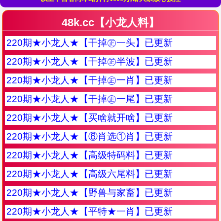
48k.cc【小龙人料】
220期★小龙人★【干掉㊣一头】已更新
220期★小龙人★【干掉㊣半波】已更新
220期★小龙人★【干掉㊣一肖】已更新
220期★小龙人★【干掉㊣一尾】已更新
220期★小龙人★【买啥就开啥】已更新
220期★小龙人★【⑥肖选①肖】已更新
220期★小龙人★【高级特码料】已更新
220期★小龙人★【高级六尾料】已更新
220期★小龙人★【野兽与家畜】已更新
220期★小龙人★【平特★一肖】已更新