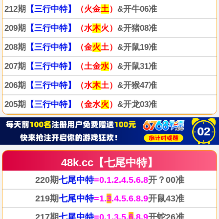
212期
【三行中特】
（火金
土
）
&开牛06准
209期
【三行中特】
（水
木
火）
&开猪08准
208期
【三行中特】
（金
火
土）
&开鼠19准
207期
【三行中特】
（土金
水
）
&开鼠31准
206期
【三行中特】
（水
木
土）
&开猴47准
205期
【三行中特】
（金水
火
）
&开龙03准
48k.cc【七尾中特】
220期
七尾中特
=0.1.2.4.5.6.8
开？00准
219期
七尾中特
=1.
3
.4.5.6.8.9
开鼠43准
217期
七尾中特
=0.1.3.5.
6
.8.9
开蛇26准