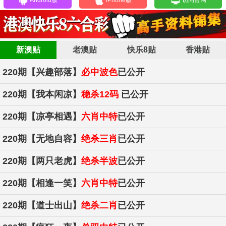
Android版
iPhone版
访问官网
新澳贴
老澳贴
快乐8贴
香港贴
220期
【兴趣部落】
必中波色
已公开
220期
【我本闲凉】
稳杀12码
已公开
220期
【凉亭相遇】
六肖中特
已公开
220期
【无地自容】
绝杀三肖
已公开
220期
【两只老虎】
绝杀半波
已公开
220期
【相逢一笑】
六肖中特
已公开
220期
【道士出山】
绝杀二肖
已公开