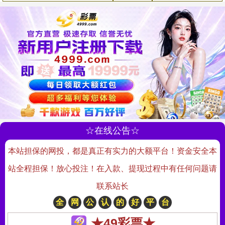
☆在线公告☆
本站担保的网投，都是真正有实力的大额平台！资金安全本
站全程担保！放心投注！在入款、提现过程中有任何问题请
联系站长
全
网
公
认
的
好
平
台
★49彩票★