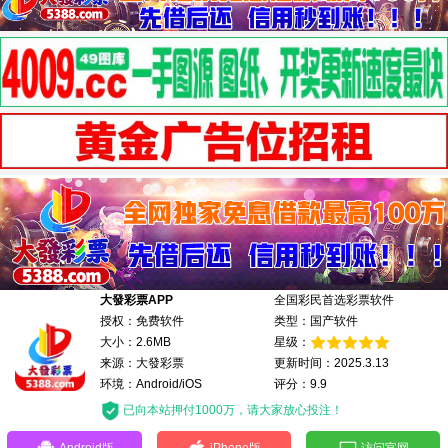
大發彩票APP
全国彩民首选彩票软件
授权：免费软件
类型：国产软件
大小：2.6MB
星级：
来源：大發彩票
更新时间：2025.3.13
环境：Android/iOS
评分：9.9
已向本站押付1000万，请大家放心投注！