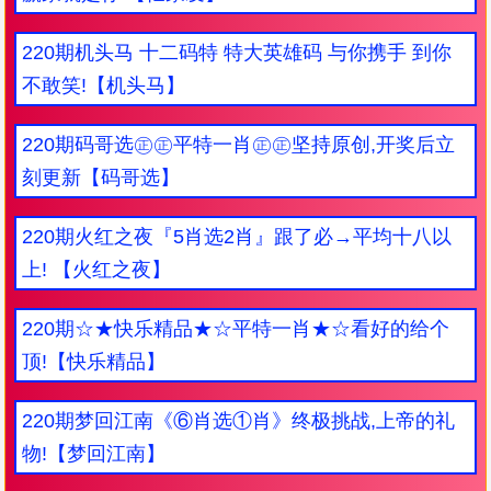
220期机头马 十二码特 特大英雄码 与你携手 到你
不敢笑!【机头马】
220期码哥选㊣㊣平特一肖㊣㊣坚持原创,开奖后立
刻更新【码哥选】
220期火红之夜『5肖选2肖』跟了必→平均十八以
上! 【火红之夜】
220期☆★快乐精品★☆平特一肖★☆看好的给个
顶!【快乐精品】
220期梦回江南《⑥肖选①肖》终极挑战,上帝的礼
物!【梦回江南】