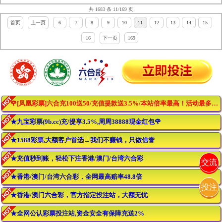
共 1683 条 11/169 页
首页
上一页
6
7
8
9
10
11
12
13
14
15
16
下一页
169
🌹[凤凰彩票]六合充100送50/充值提款送3.5%/本站倍率最高！活动最多！🌹
★九宝彩票(9b.cc)充/提享3.5%,周周38888现金红包🌹
★1588彩票,大额客户首选→我们不赚钱，只做信誉
★充值秒到账，轻松下注香港/澳门/台湾六合彩
交流
★香港/澳门/台湾六合彩，全网最高赔率48.8倍
投注
★香港/澳门六合彩，官方指定投注站，大额无忧
★全网公认彩票投注站,资金安全有保障充送2%