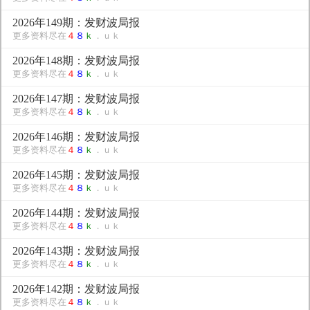
2026年149期：发财波局报
更多资料尽在
４
８
ｋ
．ｕｋ
2026年148期：发财波局报
更多资料尽在
４
８
ｋ
．ｕｋ
2026年147期：发财波局报
更多资料尽在
４
８
ｋ
．ｕｋ
2026年146期：发财波局报
更多资料尽在
４
８
ｋ
．ｕｋ
2026年145期：发财波局报
更多资料尽在
４
８
ｋ
．ｕｋ
2026年144期：发财波局报
更多资料尽在
４
８
ｋ
．ｕｋ
2026年143期：发财波局报
更多资料尽在
４
８
ｋ
．ｕｋ
2026年142期：发财波局报
更多资料尽在
４
８
ｋ
．ｕｋ