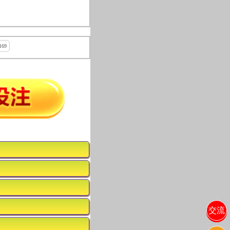
169
交流