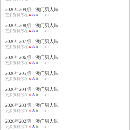
2026年209期：澳门男人味
更多资料尽在
４
８
ｋ
．ｕｋ
2026年208期：澳门男人味
更多资料尽在
４
８
ｋ
．ｕｋ
2026年207期：澳门男人味
更多资料尽在
４
８
ｋ
．ｕｋ
2026年206期：澳门男人味
更多资料尽在
４
８
ｋ
．ｕｋ
2026年205期：澳门男人味
更多资料尽在
４
８
ｋ
．ｕｋ
2026年204期：澳门男人味
更多资料尽在
４
８
ｋ
．ｕｋ
2026年203期：澳门男人味
更多资料尽在
４
８
ｋ
．ｕｋ
2026年202期：澳门男人味
更多资料尽在
４
８
ｋ
．ｕｋ