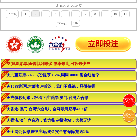
共 1686 条 2/169 页
上一页
1
2
3
4
5
6
7
8
9
10
11
下一页
169
🌹[凤凰彩票]全网福利最多,倍率最高,出款最快🌹
★九宝彩票(9b.cc)充/提享3.5%,周周38888现金红包🌹
★1588彩票,大额客户首选→我们不赚钱，只做信誉
★充值秒到账，轻松下注香港/澳门/台湾六合彩
交流
★香港/澳门/台湾六合彩，全网最高赔率48.8倍
投注
★香港/澳门六合彩，官方指定投注站，大额无忧
★全网公认彩票投注站,资金安全有保障充送2%