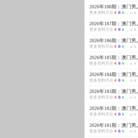
2026年188期：澳门
更多资料尽在
４
８
ｋ
．ｕｋ
2026年187期：澳门
更多资料尽在
４
８
ｋ
．ｕｋ
2026年186期：澳门
更多资料尽在
４
８
ｋ
．ｕｋ
2026年185期：澳门
更多资料尽在
４
８
ｋ
．ｕｋ
2026年184期：澳门
更多资料尽在
４
８
ｋ
．ｕｋ
2026年183期：澳门
更多资料尽在
４
８
ｋ
．ｕｋ
2026年182期：澳门
更多资料尽在
４
８
ｋ
．ｕｋ
2026年181期：澳门
更多资料尽在
４
８
ｋ
．ｕｋ